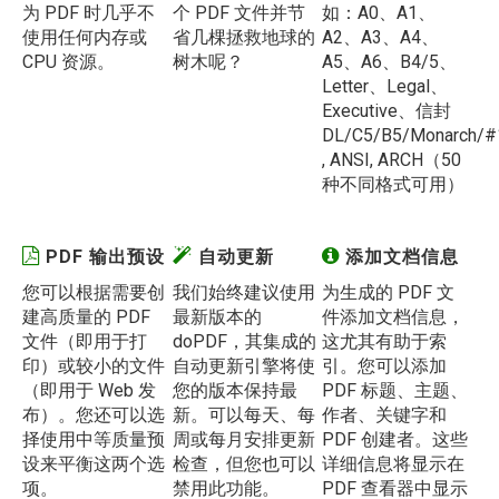
为 PDF 时几乎不
个 PDF 文件并节
如：A0、A1、
使用任何内存或
省几棵拯救地球的
A2、A3、A4、
CPU 资源。
树木呢？
A5、A6、B4/5、
Letter、Legal、
Executive、信封
DL/C5/B5/Monarch/#
, ANSI, ARCH（50
种不同格式可用）
PDF 输出预设
自动更新
添加文档信息
您可以根据需要创
我们始终建议使用
为生成的 PDF 文
建高质量的 PDF
最新版本的
件添加文档信息，
文件（即用于打
doPDF，其集成的
这尤其有助于索
印）或较小的文件
自动更新引擎将使
引。您可以添加
（即用于 Web 发
您的版本保持最
PDF 标题、主题、
布）。您还可以选
新。可以每天、每
作者、关键字和
择使用中等质量预
周或每月安排更新
PDF 创建者。这些
设来平衡这两个选
检查，但您也可以
详细信息将显示在
项。
禁用此功能。
PDF 查看器中显示