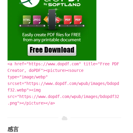
<a href="https://www.dopdf.com" title="Free PDF
Creator, doPDF"><picture><source
type="image/webp"
srcset="https://www.dopdf.com/wpub/images/bdopd
f32.webp"><img
src="https://www.dopdf.com/wpub/images/bdopdf32
.png"></picture></a>
感言