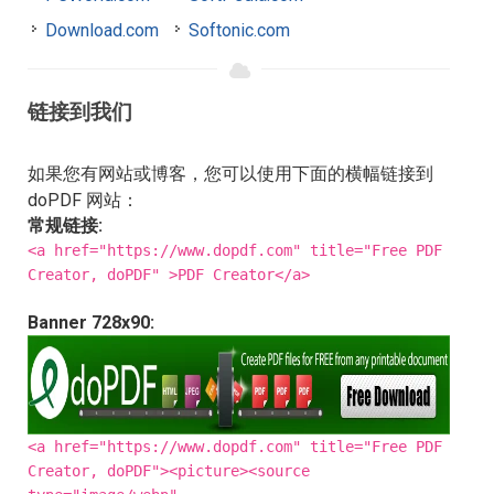
Download.com
Softonic.com
链接到我们
如果您有网站或博客，您可以使用下面的横幅链接到
doPDF 网站：
常规链接:
<a href="https://www.dopdf.com" title="Free PDF
Creator, doPDF" >PDF Creator</a>
Banner 728x90:
<a href="https://www.dopdf.com" title="Free PDF
Creator, doPDF"><picture><source